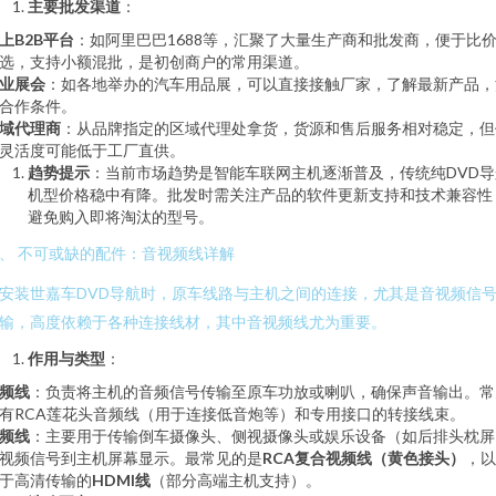
主要批发渠道
：
上B2B平台
：如阿里巴巴1688等，汇聚了大量生产商和批发商，便于比
选，支持小额混批，是初创商户的常用渠道。
业展会
：如各地举办的汽车用品展，可以直接接触厂家，了解最新产品，
合作条件。
域代理商
：从品牌指定的区域代理处拿货，货源和售后服务相对稳定，但
灵活度可能低于工厂直供。
趋势提示
：当前市场趋势是智能车联网主机逐渐普及，传统纯DVD导
机型价格稳中有降。批发时需关注产品的软件更新支持和技术兼容性
避免购入即将淘汰的型号。
、 不可或缺的配件：音视频线详解
安装世嘉车DVD导航时，原车线路与主机之间的连接，尤其是音视频信
输，高度依赖于各种连接线材，其中音视频线尤为重要。
作用与类型
：
频线
：负责将主机的音频信号传输至原车功放或喇叭，确保声音输出。常
有RCA莲花头音频线（用于连接低音炮等）和专用接口的转接线束。
频线
：主要用于传输倒车摄像头、侧视摄像头或娱乐设备（如后排头枕屏
视频信号到主机屏幕显示。最常见的是
RCA复合视频线（黄色接头）
，以
于高清传输的
HDMI线
（部分高端主机支持）。