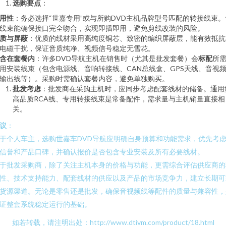
选购要点
：
用性
：务必选择“世嘉专用”或与所购DVD主机品牌型号匹配的转接线束。
线束能确保接口完全吻合，实现即插即用，避免剪线改装的风险。
质与屏蔽
：优质的线材采用高纯度铜芯、致密的编织屏蔽层，能有效抵抗
电磁干扰，保证音质纯净、视频信号稳定无雪花。
含在套餐内
：许多DVD导航主机在销售时（尤其是批发套餐）会
标配
所
用安装线束（包含电源线、音响转接线、CAN总线盒、GPS天线、音视
输出线等）。采购时需确认套餐内容，避免单独购买。
批发考虑
：批发商在采购主机时，应同步考虑配套线材的储备。通用
高品质RCA线、专用转接线束是常备配件，需求量与主机销量直接相
关。
议
：
于个人车主，选购世嘉车DVD导航应明确自身预算和功能需求，优先考
信誉和产品口碑，并确认报价是否包含专业安装及所有必要线材。
于批发采购商，除了关注主机本身的价格与功能，更需综合评估供应商的
性、技术支持能力、配套线材的供应以及产品的市场竞争力，建立长期可
货源渠道。无论是零售还是批发，确保音视频线等配件的质量与兼容性，
证整套系统稳定运行的基础。
如若转载，请注明出处：http://www.dtivm.com/product/18.html