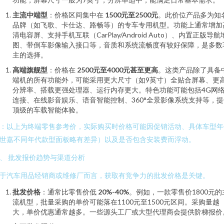
主流中端型
：价格区间集中在
1500元至2500元
。此价位产品多为知
品牌（如飞歌、卡仕达、路畅等）的专车专用机型。功能上通常增加
清电容屏、支持手机互联（CarPlay/Android Auto）、内置正版导航
图、带倒车影像输入接口等，音质和系统流畅度有较好保障，是多数
主的选择。
高端旗舰型
：价格在
2500元至4000元甚至更高
。这类产品除了具备
端机的所有功能外，可能采用更大尺寸（如9英寸）全贴合屏幕、更
分辨率、搭载更强处理器、运行内存更大。特色功能可能包括4G网
连接、在线影音娱乐、语音智能控制、360°全景影像系统支持等，提
顶级的车载智能体验。
：以上为终端零售参考价，实际购买时价格可能因促销活动、具体车型年
世嘉不同年代款型面板略有差异）以及是否包含安装费而浮动。
、 批发报价趋势与渠道分析
于汽车用品经销商或维修厂而言，获取有竞争力的批发价格是关键。
批发价格
：通常比零售价低
20%-40%
。例如，一款零售价1800元的
流机型，批量采购的单价可能落在1100元至1500元区间。采购量越
大，单价优惠通常越多。一些源头工厂或大型代理商会提供阶梯报价