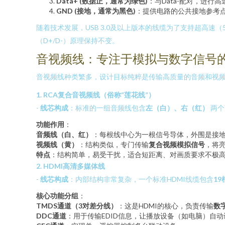
Data+ (数据正，通常为绿色)
：与Data-配对，进行高速
GND (接地，通常为黑色)
：提供电路的公共接地参考
随着技术发展，USB 3.0及以上版本的线缆为了支持超高速
（D+/D-）原理保持不变。
音视频线：专注于模拟与数字信号
音视频线种类繁多，设计目标纯粹是传输高质量的音频和视
1. RCA复合音视频线（俗称“莲花线”）
-
线芯构成
：标准的一组音频线包含
左（白）、右（红）
两个
功能作用
：
音频线（白、红）
：每根线中心为一根信号导体，外围是接
视频线（黄）
：结构类似，专门传输
复合视频模拟信号
，将
特点
：结构简单，易受干扰，适合短距离、对画质要求不极
2. HDMI高清多媒体线
-
线芯构成
：内部结构非常复杂，一个标准HDMI线缆包含
19
核心功能分组
：
TMDS通道（3对差分线）
：这是HDMI的核心，负责传输
数
DDC通道
：用于传输EDID信息，让播放设备（如电脑）自