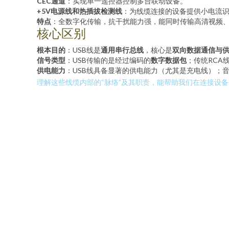
CEC通道
：实现单一遥控器控制多台联动设备。
+5V电源线和热插拔检测线
：为线缆连接的设备提供小电流
特点
：全数字化传输，抗干扰能力强，能同时传输高清视频
核心区别
根本目的
：USB线是
通用串行总线
，核心是
双向数据通信与
信号类型
：USB传输的是经过编码的
数字数据包
；传统RCA
供电能力
：USB线具备显著的供电能力（尤其是充电线）；音
理解这些线缆内部的“脉络”及其职责，能帮助我们在连接设