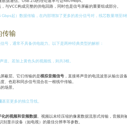
数据通信。USB 2.0的理论速率可达480 Mbps。
点，与VCC构成完整的供电回路，同时也是信号屏蔽的重要组成部分。
（5 Gbps起）数据传输，在内部增加了更多的差分信号对，线芯数量增至8
的传输
频信号，通常不具备供电能力。以下是两种经典类型的解析：
声道。若加上黄色头的视频线，则共3根。
地屏蔽层。它们传输的是
模拟音频信号
，直接将声音的电流波形从输出设
亮度、色彩和同步信号混合在一根线中传输。
高的场景。
根
甚至更多的独立导线。
字化的视频和音频数据
。视频以未经压缩的像素数据流形式传输，音频则
动识别显示设备（如电视）的最佳分辨率等参数。