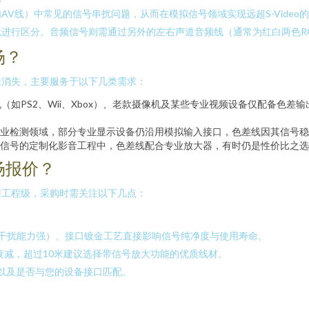
V线）中常见的信号串扰问题，从而在模拟信号领域实现远超S-Video的
r）三色进行区分。音频信号则需通过另外的左右声道音频线（通常为红白两
场？
未消失，主要服务于以下几类需求：
（如PS2、Wii、Xbox）、老款摄像机及某些专业视频设备仅配备色
业检测领域，部分专业显示设备仍沿用模拟输入接口，色差线因其信号稳
信号的定制化影音工程中，色差线配合专业放大器，有时仍是性价比之选
场报价？
与工程级，采购时需关注以下几点：
干扰能力强）、接口镀金工艺直接影响信号纯净度与使用寿命。
衰减，超过10米建议选择带信号放大功能的优质线材。
80i）以及是否与您的设备接口匹配。