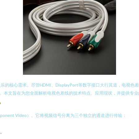
求。尽管HDMI、DisplayPort等数字接口大行其道，电视色差线（Co
力。本文旨在为您全面解析电视色差线的技术特点、应用现状，并提供专业
？
onent Video）。它将视频信号分离为三个独立的通道进行传输：
。
。