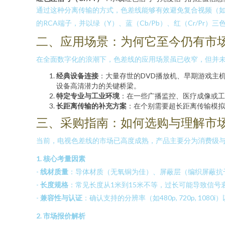
通过这种分离传输的方式，色差线能够有效避免复合视频（如A
的RCA端子，并以绿（Y）、蓝（Cb/Pb）、红（Cr/P
二、应用场景：为何它至今仍有市
在全面数字化的浪潮下，色差线的应用场景虽已收窄，但并
经典设备连接
：大量存世的DVD播放机、早期游戏主机
设备高清潜力的关键桥梁。
特定专业与工业环境
：在一些广播监控、医疗成像或工
长距离传输的补充方案
：在个别需要超长距离传输模拟
三、采购指南：如何选购与理解市
当前，电视色差线的市场已高度成熟，产品主要分为消费级
1. 核心考量因素
-
线材质量
：导体材质（无氧铜为佳）、屏蔽层（编织屏蔽抗
-
长度规格
：常见长度从1米到15米不等，过长可能导致信号
-
兼容性与认证
：确认支持的分辨率（如480p, 720p, 10
2. 市场报价解析