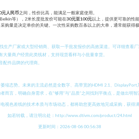
20元人民币
之间，性价比高，能满足一般家庭使用。
Belkin等），2米长度批发价可能在
30元至100元
以上，提供更可靠的性
，采购量是决定单价的关键。一次性采购数百条以上的大单，通常能获得
是寻找生产厂家或大型经销商、获取一手批发报价的高效渠道。可详细查看
有大量商户经营此类线材，支持现货看样与小批量拿货。
音配件品牌的代理商。
态势。未来的主流必然是全数字、高带宽的HDMI 2.1、DisplayP
者而言，明确自身需求，在“够用”与“品质”之间找到平衡点，是做出明智
解电视色差线的技术本质与市场动态，都将助您更高效地完成采购，获得
如若转载，请注明出处：http://www.dtivm.com/product/24.html
更新时间：2026-08-06 00:56:38