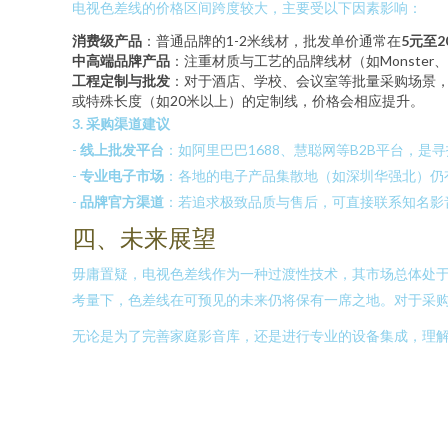
电视色差线的价格区间跨度较大，主要受以下因素影响：
消费级产品
：普通品牌的1-2米线材，批发单价通常在
5元至
中高端品牌产品
：注重材质与工艺的品牌线材（如Monster、
工程定制与批发
：对于酒店、学校、会议室等批量采购场景
或特殊长度（如20米以上）的定制线，价格会相应提升。
3. 采购渠道建议
-
线上批发平台
：如阿里巴巴1688、慧聪网等B2B平台，
-
专业电子市场
：各地的电子产品集散地（如深圳华强北）仍
-
品牌官方渠道
：若追求极致品质与售后，可直接联系知名影
四、未来展望
毋庸置疑，电视色差线作为一种过渡性技术，其市场总体处于萎缩
考量下，色差线在可预见的未来仍将保有一席之地。对于采购
无论是为了完善家庭影音库，还是进行专业的设备集成，理