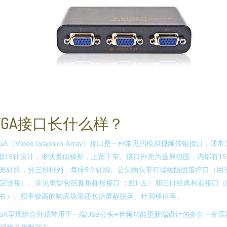
VGA接口长什么样？
GA（Video Graphics Array）接口是一种常见的模拟视频传输接口，通常
型15针设计，形状类似梯形，上宽下窄。接口外壳为金属包围，内部有15
形针脚，分三排排列，每排5个针脚。公头插头带有螺纹防脱落拧口（用
定连接）。常见类型包括直角梯形接口（图1-左）和三排经典构造接口（
-右）。频率较高的响应场景还包括屏蔽脱落、针洞移位等。
GA呈现组合外观常用于一端USB公头+音频功能更新端设计的多合一变压