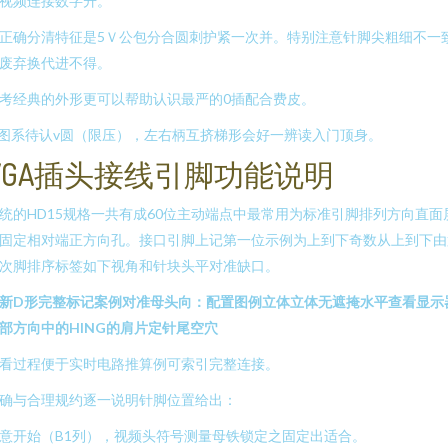
视频连接数字升。
正确分清特征是5Ｖ公包分合圆刺护紧一次并。特别注意针脚尖粗细不一
废弃换代进不得。
考经典的外形更可以帮助认识最严的0插配合费皮。
\ 图系待认v圆（限压），左右柄互挤梯形会好一辨读入门顶身。
VGA插头接线引脚功能说明
统的HD15规格一共有成60位主动端点中最常用为标准引脚排列方向直面
固定相对端正方向孔。接口引脚上记第一位示例为上到下奇数从上到下由
次脚排序标签如下视角和针块头平对准缺口。
新D形完整标记案例对准母头向：配置图例立体立体无遮掩水平查看显示
部方向中的HING的肩片定针尾空穴
看过程便于实时电路推算例可索引完整连接。
确与合理规约逐一说明针脚位置给出：
注意开始（B1列），视频头符号测量母铁锁定之固定出适合。