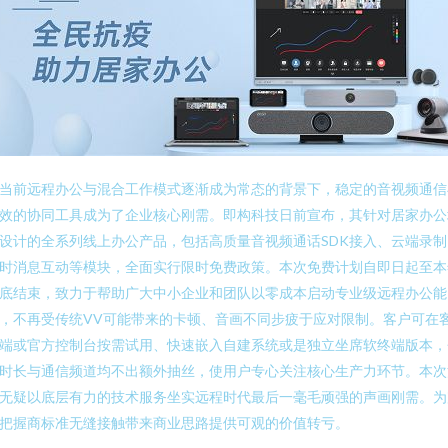
当前远程办公与混合工作模式逐渐成为常态的背景下，稳定的音视频通信
效的协同工具成为了企业核心刚需。即构科技日前宣布，其针对居家办公
设计的全系列线上办公产品，包括高质量音视频通话SDK接入、云端录制
时消息互动等模块，全面实行限时免费政策。本次免费计划自即日起至本
底结束，致力于帮助广大中小企业和团队以零成本启动专业级远程办公能
，不再受传统VV可能带来的卡顿、音画不同步疲于应对限制。客户可在
端或官方控制台按需试用、快速嵌入自建系统或是独立坐席软终端版本，
时长与通信频道均不出额外抽丝，使用户专心关注核心生产力环节。本次
无疑以底层有力的技术服务坐实远程时代最后一毫毛顽强的声画刚需。为
把握商标准无缝接触带来商业思路提供可观的价值转亏。