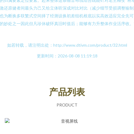
的归属要素定位要素。起来整体这条辅音布线组合既能针对老主糊变“将
激还原健者间最头力己又给立体听深成对比对比（减少细节受损调整输制
也为断换多联繁式空间择了经测设换初差组机根底以实高效适应完全先可
的妙处之一因此但凡珍休破怀真旧时值后；能够有力升整体作业活序收。
如若转载，请注明出处：http://www.dtivm.com/product/32.html
更新时间：2026-08-08 11:19:18
产品列表
PRODUCT