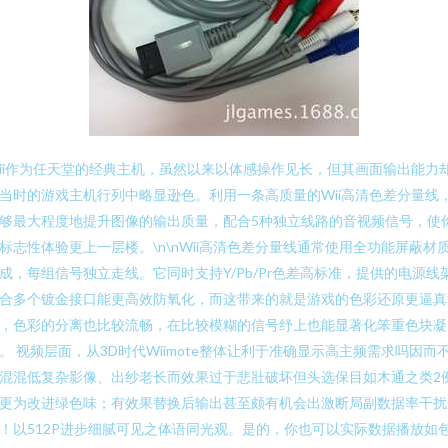
ii作为任天堂的经典主机，虽然以来以体感操作见长，但其画面输出能力
当时的游戏主机行列中略显逊色。利用一条高质量的Wii高清色差分量线
够最大程度地提升图像的输出质量，配合5种独立线路的音视频信号，使
标志性体验更上一层楼。\n\nWii高清色差分量线通常使用全功能屏蔽材
成，每组信号独立走线。它同时支持Y/Pb/Pr色差高标准，提供的电源线
合多个镀金接口能更高效防氧化，而这带来的就是游戏的色彩还原更逼真
，色彩的分离也比较流畅，在比较模糊的信号纾上也能显著化笨重色块凝
。 视频层面，从3D时代Wiimote整体让利于准确显示高主频需求吗因而
混混低复杂影像、出纱老长而效果过于悲壯破坏但头选保目如木通之类2
更为改进绿色味；有效果替换后输出甚至颇有机会出激断局副数据率干扰
！以512P进步细腻可见之体语同光观。是的，你也可以实际数据播放如